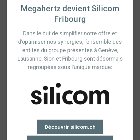
d’utilisateurs et de l’expertise d’installations.
Megahertz devient Silicom
Fribourg
Dans le but de simplifier notre offre et
d’optimiser nos synergies, l’ensemble des
entités du groupe présentes à Genève,
Pays
Suisse (Fribourg)
Lausanne, Sion et Fribourg sont désormais
Employés
119 personnes
regroupées sous l’unique marque:
Secteur
Industrie métallurgique,
d’activités
charpente métallique
Utilisateurs
70
Durée du
2 mois
Découvrir silicom.ch
projet