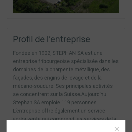
Profil de l’entreprise
Fondée en 1902, STEPHAN SA est une
entreprise fribourgeoise spécialisée dans les
domaines de la charpente métallique, des
façades, des engins de levage et de la
mécano-soudure. Ses principales activités
se concentrent sur la Suisse.Aujourd’hui
Stephan SA emploie 119 personnes.
L’entreprise offre également un service
après vente qui comprend les services de la
maintenance, du dépannage, de la formation