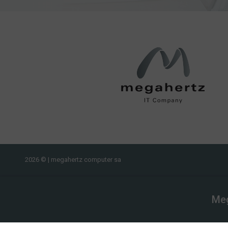
mega
2026 © | megahertz computer sa
Meg