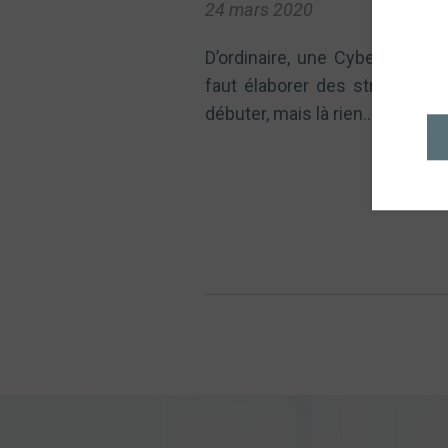
24 mars 2020
D’ordinaire, une Cyberattaque 
faut élaborer des stratégies,
débuter, mais là rien…