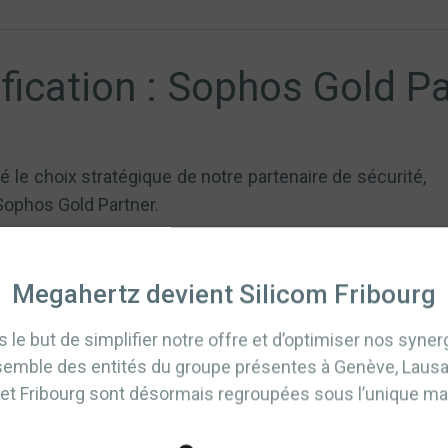
ification : Sophos Gold P
é le choix stratégique de notre partenaire de sécurité,
ophos Gold Partner.
Megahertz devient Silicom Fribourg
 le but de simplifier notre offre et d’optimiser nos syner
traordinaire », télétravail 
semble des entités du groupe présentes à Genève, Laus
 et Fribourg sont désormais regroupées sous l’unique ma
s