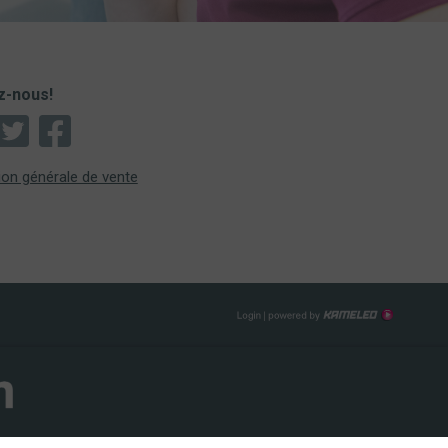
z-nous!
ion générale de vente
Créati
Login
site
Intern