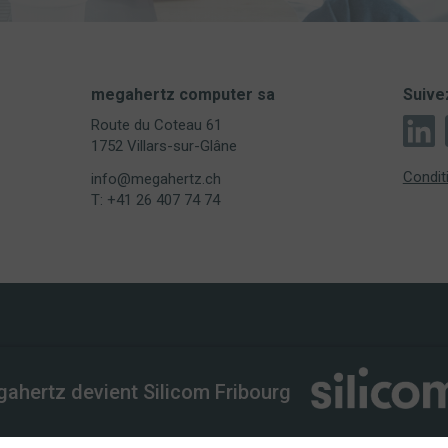
megahertz computer sa
Suive
Route du Coteau 61
1752 Villars-sur-Glâne
Condit
info@megahertz.ch
T: +41 26 407 74 74
hertz.ch
ahertz devient Silicom Fribourg