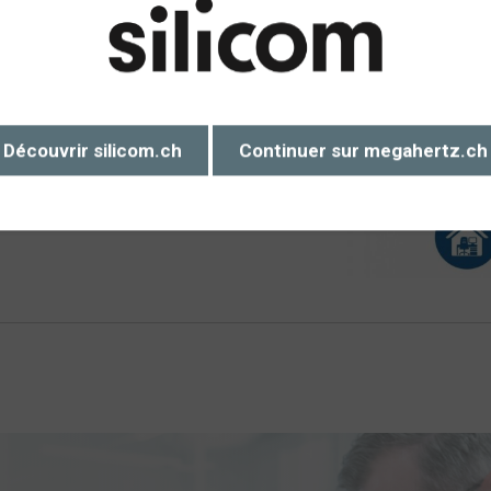
c’est 7 étapes, cela s’organise, il
 trouver des idées originales pour
Découvrir silicom.ch
Continuer sur megahertz.ch